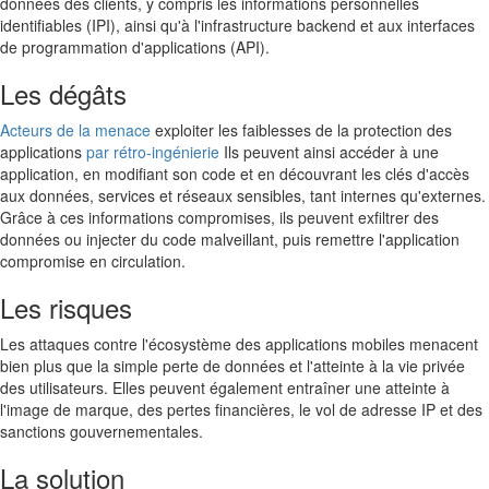
données des clients, y compris les informations personnelles
the
identifiables (IPI), ainsi qu'à l'infrastructure backend et aux interfaces
enCRYPT :
de programmation d'applications (API).
Protection
des
Les dégâts
applications
contre
Acteurs de la menace
exploiter les faiblesses de la protection des
les
applications
par rétro-ingénierie
Ils peuvent ainsi accéder à une
attaques
application, en modifiant son code et en découvrant les clés d'accès
DFA
aux données, services et réseaux sensibles, tant internes qu'externes.
Grâce à ces informations compromises, ils peuvent exfiltrer des
données ou injecter du code malveillant, puis remettre l'application
compromise en circulation.
Les risques
Les attaques contre l'écosystème des applications mobiles menacent
bien plus que la simple perte de données et l'atteinte à la vie privée
des utilisateurs. Elles peuvent également entraîner une atteinte à
l'image de marque, des pertes financières, le vol de adresse IP et des
sanctions gouvernementales.
La solution