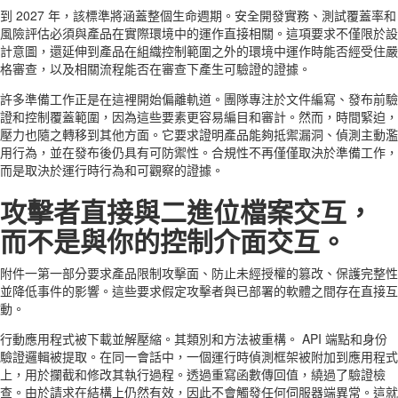
到 2027 年，該標準將涵蓋整個生命週期。安全開發實務、測試覆蓋率和
風險評估必須與產品在實際環境中的運作直接相關。這項要求不僅限於設
計意圖，還延伸到產品在組織控制範圍之外的環境中運作時能否經受住嚴
格審查，以及相關流程能否在審查​​下產生可驗證的證據。
許多準備工作正是在這裡開始偏離軌道。團隊專注於文件編寫、發布前驗
證和控制覆蓋範圍，因為這些要素更容易編目和審計。然而，時間緊迫，
壓力也隨之轉移到其他方面。它要求證明產品能夠抵禦漏洞、偵測主動濫
用行為，並在發布後仍具有可防禦性。合規性不再僅僅取決於準備工作，
而是取決於運行時行為和可觀察的證據。
攻擊者直接與二進位檔案交互，
而不是與你的控制介面交互。
附件一第一部分要求產品限制攻擊面、防止未經授權的篡改、保護完整性
並降低事件的影響。這些要求假定攻擊者與已部署的軟體之間存在直接互
動。
行動應用程式被下載並解壓縮。其類別和方法被重構。 API 端點和身份
驗證邏輯被提取。在同一會話中，一個運行時偵測框架被附加到應用程式
上，用於攔截和修改其執行過程。透過重寫函數傳回值，繞過了驗證檢
查。由於請求在結構上仍然有效，因此不會觸發任何伺服器端異常。這就