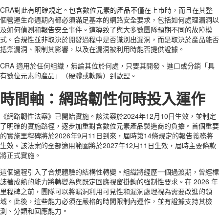
CRA對此有明確規定。包含數位元素的產品不僅在上市時，而且在其整
個營運生命週期內都必須滿足基本的網路安全要求，包括如何處理漏洞以
及如何偵測和報告安全事件。這導致了與大多數團隊預期不同的故障模
式。合規性並非取決於開發過程中是否識別出漏洞，而是取決於產品能否
抵禦漏洞、限制其影響，以及在漏洞被利用時能否提供證據。
CRA 適用於任何組織，無論其位於何處，只要其開發、進口或分銷「具
有數位元素的產品」（硬體或軟體）到歐盟。
時間軸：網路韌性何時投入運作
《網路韌性法案》已開始實施。該法案於2024年12月10日生效，並制定
了明確的實施路徑，逐步加重對含數位元素產品製造商的負擔。首個重要
的實施里程碑將於2026年9月11日到來，屆時第14條規定的報告義務將
生效。該法案的全部適用範圍將於2027年12月11日生效，屆時主要條款
將正式實施。
這個過程引入了合規體驗的結構性轉變。組織將經歷一個過渡期，曾經標
誌著成熟的能力將轉變為與既定回應視窗掛鉤的強制性要求。在 2026 年
里程碑之前，團隊可以將漏洞利用可見性和漏洞處理視為需要改進的領
域。此後，這些能力必須在嚴格的時間限制內運作，並有證據支持其檢
測、分類和回應能力。