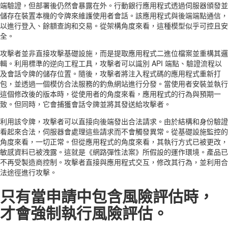
端驗證，但部署後仍然會暴露在外。行動銀行應用程式透過伺服器頒發並
儲存在裝置本機的令牌來維護使用者會話。該應用程式與後端端點通信，
以進行登入、餘額查詢和交易。從架構角度來看，這種模型似乎可控且安
全。
攻擊者並非直接攻擊基礎設施，而是提取應用程式二進位檔案並重構其邏
輯。利用標準的逆向工程工具，攻擊者可以識別 API 端點、驗證流程以
及會話令牌的儲存位置。隨後，攻擊者將注入程式碼的應用程式重新打
包，並透過一個模仿合法服務的釣魚網站進行分發。當使用者安裝並執行
這個修改後的版本時，從使用者的角度來看，應用程式的行為與預期一
致。但同時，它會捕獲會話令牌並將其發送給攻擊者。
利用該令牌，攻擊者可以直接向後端發出合法請求。由於結構和身份驗證
看起來合法，伺服器會處理這些請求而不會觸發異常。從基礎設施監控的
角度來看，一切正常。但從應用程式的角度來看，其執行方式已被更改，
敏感資料已被洩露。這就是《網路彈性法案》所假設的運作環境。產品已
不再受製造商控制。攻擊者直接與應用程式交互，修改其行為，並利用合
法途徑進行攻擊。
只有當申請中包含風險評估時，
才會強制執行風險評估。