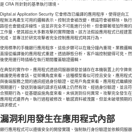
是 CRA 所針對的基準執行環境。
Digital.ai Application Security 它會修改已編譯的應用程序，使得逆向工
程無法再產生可用的邏輯表示。控制流會被改變，標識符會被移除，執行
路徑也會變成非線性。這並非完全不可能進行分析，但會顯著增加所需的
工作量，使其超出大多數攻擊的實際閾值。該方法假設應用程式已經建置
完成，並專注於研究攻擊者完全控制應用程式時其行為。
使用標準的手機銀行應用程序，這些步驟可以在幾分鐘內重現。業務邏輯
直接從編譯後的應用程式重建。透過靜態分析，客戶端控制變得可見。然
後使用運行時插樁在執行期間覆蓋驗證邏輯。
在典型的實作中，應用程式透過伺服器頒發並儲存在本機裝置上的令牌來
維護使用者會話。從架構角度來看，這種模型看似可控且安全，應用程式
與後端服務之間的通訊經過身份驗證。從用戶角度來看，應用程式繼續按
預期運行。發送到後端的請求在結構上仍然有效、經過身份驗證，並且符
合預期行為。從基礎設施角度來看，未偵測到任何異常。攻擊完全發生在
應用程式邊界內，執行過程被修改，敏感資料被洩露，但並未破壞預期的
請求模式。
漏洞利用發生在應用程式內部
銀行應用程式可以遵循安全的開發實踐、強制執行身份驗證並依賴伺服器