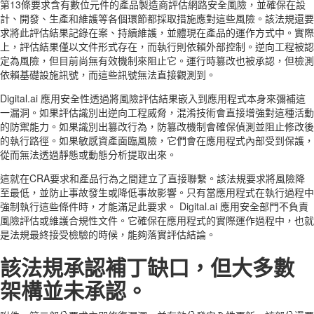
第13條要求含有數位元件的產品製造商評估網路安全風險，並確保在設
計、開發、生產和維護等各個環節都採取措施應對這些風險。該法規還要
求將此評估結果記錄在案、持續維護，並體現在產品的運作方式中。實際
上，評估結果僅以文件形式存在，而執行則依賴外部控制。逆向工程被認
定為風險，但目前尚無有效機制來阻止它。運行時篡改也被承認，但檢測
依賴基礎設施訊號，而這些訊號無法直接觀測到。
Digital.ai 應用安全性透過將風險評估結果嵌入到應用程式本身來彌補這
一漏洞。如果評估識別出逆向工程威脅，混淆技術會直接增強對這種活動
的防禦能力。如果識別出篡改行為，防篡改機制會確保偵測並阻止修改後
的執行路徑。如果敏感資產面臨風險，它們會在應用程式內部受到保護，
從而無法透過靜態或動態分析提取出來。
這就在CRA要求和產品行為之間建立了直接聯繫。該法規要求將風險降
至最低，並防止事故發生或降低事故影響。只有當應用程式在執行過程中
強制執行這些條件時，才能滿足此要求。 Digital.ai 應用安全部門不負責
風險評估或維護合規性文件。它確保在應用程式的實際運作過程中，也就
是法規最終接受檢驗的時候，能夠落實評估結論。
該法規承認補丁缺口，但大多數
架構並未承認。