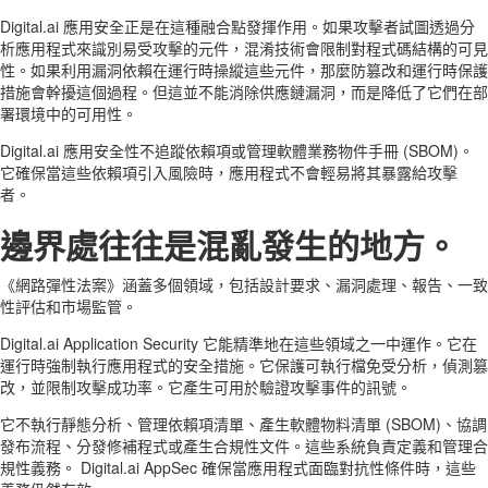
Digital.ai 應用安全正是在這種融合點發揮作用。如果攻擊者試圖透過分
析應用程式來識別易受攻擊的元件，混淆技術會限制對程式碼結構的可見
性。如果利用漏洞依賴在運行時操縱這些元件，那麼防篡改和運行時保護
措施會幹擾這個過程。但這並不能消除供應鏈漏洞，而是降低了它們在部
署環境中的可用性。
Digital.ai 應用安全性不追蹤依賴項或管理軟體業務物件手冊 (SBOM)。
它確保當這些依賴項引入風險時，應用程式不會輕易將其暴露給攻擊
者。
邊界處往往是混亂發生的地方。
《網路彈性法案》涵蓋多個領域，包括設計要求、漏洞處理、報告、一致
性評估和市場監管。
Digital.ai Application Security 它能精準地在這些領域之一中運作。它在
運行時強制執行應用程式的安全措施。它保護可執行檔免受分析，偵測篡
改，並限制攻擊成功率。它產生可用於驗證攻擊事件的訊號。
它不執行靜態分析、管理依賴項清單、產生軟體物料清單 (SBOM)、協調
發布流程、分發修補程式或產生合規性文件。這些系統負責定義和管理合
規性義務。 Digital.ai AppSec 確保當應用程式面臨對抗性條件時，這些