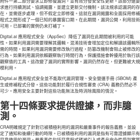
附件一第二部分要求立即修復漏洞，並有效分發安全性更新。該部分還要
求進行持續測試、協調揭露，並建立更新交付機制。該法規承認漏洞的存
在，並需逐步處理，但不假定立即修復。這就在漏洞揭露和全面採用修補
程式之間形成了一個已知的暴露窗口期。在此期間，漏洞公開，利用技術
可用，已部署的實例仍未打補丁。
Digital.ai 應用程式安全（AppSec）降低了漏洞在此期間被利用的可能
性。如果利用漏洞需要理解其邏輯，混淆技術會增加定位和解讀該邏輯所
需的時間。如果利用漏洞需要修改執行過程，防篡改機制會阻止被修改的
行為。如果利用漏洞依賴觀察執行時間行為，保護措施會幹擾用於執行該
觀察值的工具。這改變了漏洞的實際影響。漏洞仍然存在，但更難被大規
模利用。
Digital.ai 應用程式安全並不能取代漏洞管理、安全營運手冊 (SBOM) 產
生或修補程式分發。這些功能對於履行合規性審查 (CRA) 義務仍然必不
可少。應用安全主要針對這些功能無法及時消除風險的情況。
第十四條要求提供證據，而非臆
測。
CRA明確規定了針對已被積極利用的漏洞和嚴重事件的報告義務，並設
定了通知和後續行動的時限。已被積極利用的漏洞是指有可靠證據顯示有
惡意使用的漏洞。嚴重事件包括惡意程式碼被引入或產品安全性受到實質