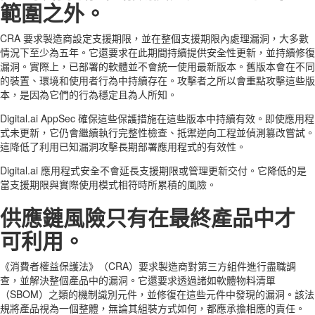
範圍之外。
CRA 要求製造商設定支援期限，並在整個支援期限內處理漏洞，大多數
情況下至少為五年。它還要求在此期間持續提供安全性更新，並持續修復
漏洞。實際上，已部署的軟體並不會統一使用最新版本。舊版本會在不同
的裝置、環境和使用者行為中持續存在。攻擊者之所以會重點攻擊這些版
本，是因為它們的行為穩定且為人所知。
Digital.ai AppSec 確保這些保護措施在這些版本中持續有效。即使應用程
式未更新，它仍會繼續執行完整性檢查、抵禦逆向工程並偵測篡改嘗試。
這降低了利用已知漏洞攻擊長期部署應用程式的有效性。
Digital.ai 應用程式安全不會延長支援期限或管理更新交付。它降低的是
當支援期限與實際使用模式相符時所累積的風險。
供應鏈風險只有在最終產品中才
可利用。
《消費者權益保護法》（CRA）要求製造商對第三方組件進行盡職調
查，並解決整個產品中的漏洞。它還要求透過諸如軟體物料清單
（SBOM）之類的機制識別元件，並修復在這些元件中發現的漏洞。該法
規將產品視為一個整體，無論其組裝方式如何，都應承擔相應的責任。