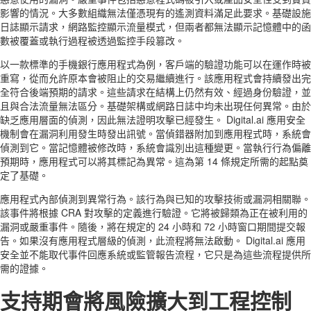
影響的情況。大多數組織無法僅憑現有的遙測資料滿足此要求。基礎設施
日誌顯示請求，網路監控顯示流量模式，但兩者都無法顯示記憶體中的函
數被覆蓋或執行過程被透過監控手段篡改。
以一款標準的手機銀行應用程式為例，客戶端的驗證功能可以在運作時被
重寫，從而允許原本會被阻止的交易繼續進行。該應用程式會持續發出完
全符合後端預期的請求。這些請求在結構上仍然有效、經過身份驗證，並
且與合法流量無法區分。基礎架構或網路日誌中均未出現任何異常。由於
缺乏應用層面的偵測，因此無法證明攻擊已經發生。 Digital.ai 應用安全
機制會在漏洞利用發生時發出訊號。當偵錯器附加到應用程式時，系統會
偵測到它。當記憶體被修改時，系統會識別出這種變更。當執行行為偏離
預期時，應用程式可以將其標記為異常。這為第 14 條規定所需的起點奠
定了基礎。
應用程式內部偵測到異常行為。該行為與已知的攻擊技術或漏洞相關聯。
該事件將根據 CRA 對攻擊的定義進行驗證。它將被歸類為正在被利用的
漏洞或嚴重事件。隨後，將在規定的 24 小時和 72 小時窗口期間提交報
告。如果沒有應用程式層級的偵測，此流程將無法啟動。 Digital.ai 應用
安全並不能取代事件回應系統或監管報告流程，它只是為這些流程提供所
需的證據。
支持期會將風險擴大到工程控制