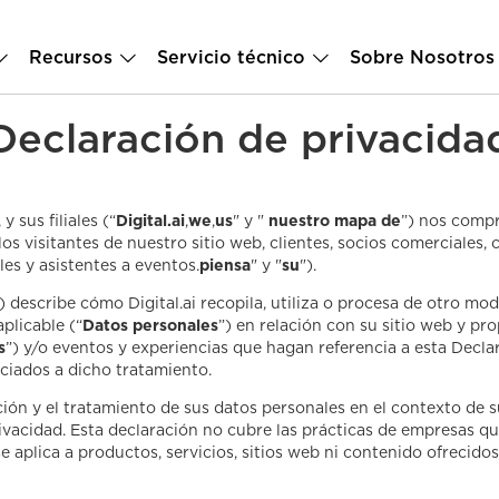
Recursos
Servicio técnico
Sobre Nosotros
Declaración de privacida
y sus filiales (“
Digital.ai
,
we
,
us
" y "
nuestro mapa de
”) nos compr
 visitantes de nuestro sitio web, clientes, socios comerciales, 
es y asistentes a eventos.
piensa
" y "
su
").
) describe cómo Digital.ai recopila, utiliza o procesa de otro mod
plicable (“
Datos personales
”) en relación con su sitio web y pro
s
”) y/o eventos y experiencias que hagan referencia a esta Decla
ociados a dicho tratamiento.
ación y el tratamiento de sus datos personales en el contexto de 
 privacidad. Esta declaración no cubre las prácticas de empresas 
aplica a productos, servicios, sitios web ni contenido ofrecidos